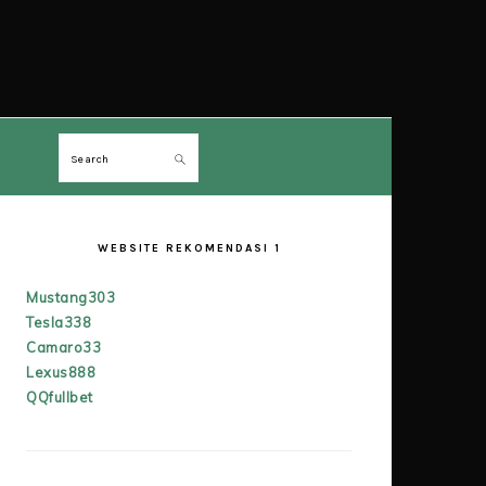
I
Search
PRIMARY
SIDEBAR
WEBSITE REKOMENDASI 1
Mustang303
Tesla338
Camaro33
Lexus888
QQfullbet