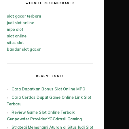
WEBSITE REKOMENDASI 2
slot gacor terbaru
judi slot online
mpo slot
slot online
situs slot
bandar slot gacor
RECENT POSTS
Cara Dapatkan Bonus Slot Online MPO
Cara Cerdas Dapat Game Online Link Slot
Terbaru
Review Game Slot Online Terbaik
Gunpowder Provider YGGdrasil Gaming
Strategi Memahami Aturan di Situs Judi Slot