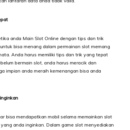
an lantaran data anda tidak valid.
epat
ika anda Main Slot Online dengan tips dan trik
a untuk bisa menang dalam permainan slot memang
mata.
Anda harus memiliki tips dan trik yang tepat
belum bermain slot, anda harus meracik dan
ngga impian anda meraih kemenangan bisa anda
inginkan
agar bisa mendapatkan mobil selama memainkan slot
 yang anda inginkan. Dalam game slot menyediakan