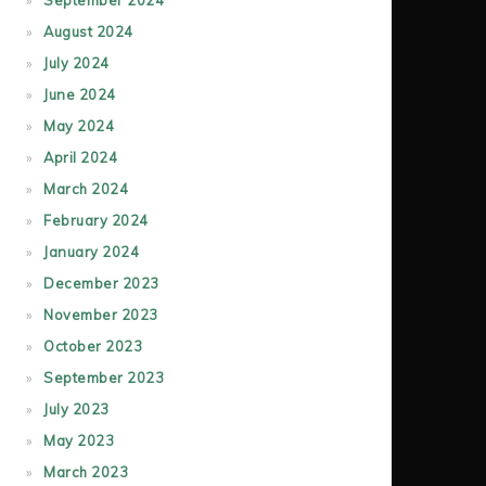
September 2024
August 2024
July 2024
June 2024
May 2024
April 2024
March 2024
February 2024
January 2024
December 2023
November 2023
October 2023
September 2023
July 2023
May 2023
March 2023