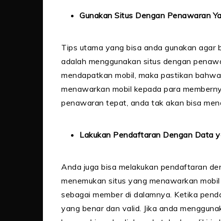
Gunakan Situs Dengan Penawaran Y
Tips utama yang bisa anda gunakan agar b
adalah menggunakan situs dengan penawa
mendapatkan mobil, maka pastikan bahwa
menawarkan mobil kepada para membernya
penawaran tepat, anda tak akan bisa me
Lakukan Pendaftaran Dengan Data ya
Anda juga bisa melakukan pendaftaran den
menemukan situs yang menawarkan mobil s
sebagai member di dalamnya.
Ketika pend
yang benar dan valid. Jika anda mengguna