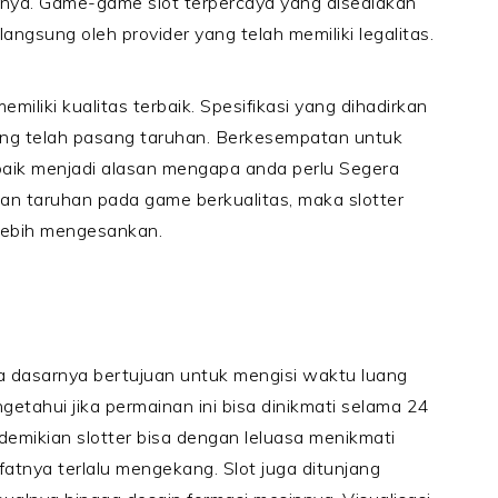
ya. Game-game slot terpercaya yang disediakan
angsung oleh provider yang telah memiliki legalitas.
miliki kualitas terbaik. Spesifikasi yang dihadirkan
ang telah pasang taruhan. Berkesempatan untuk
rbaik menjadi alasan mengapa anda perlu Segera
an taruhan pada game berkualitas, maka slotter
lebih mengesankan.
da dasarnya bertujuan untuk mengisi waktu luang
getahui jika permainan ini bisa dinikmati selama 24
emikian slotter bisa dengan leluasa menikmati
fatnya terlalu mengekang. Slot juga ditunjang