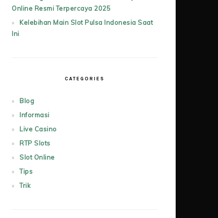
Online Resmi Terpercaya 2025
Kelebihan Main Slot Pulsa Indonesia Saat
Ini
CATEGORIES
Blog
Informasi
Live Casino
RTP Slots
Slot Online
Tips
Trik